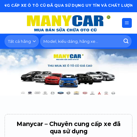
Skip
Ô TÔ CŨ ĐÃ QUA SỬ DỤNG UY TÍN VÀ CHẤT LƯỢNG
to
content
Tìm
kiếm:
Manycar – Chuyên cung cấp xe đã
qua sử dụng