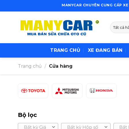
Skip
MANYCAR CHUYÊN CUNG CẤP XE Ô TÔ C
to
content
TRANG CHỦ
XE ĐANG BÁN
Trang chủ
/
Cửa hàng
Bộ lọc
Bất kỳ Giá
Bất kỳ Hộp số
Bất 