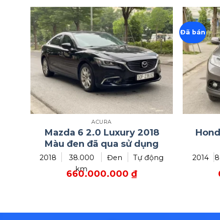
Đã bán
ACURA
Mazda 6 2.0 Luxury 2018
Hond
Màu đen đã qua sử dụng
2018
38.000
Đen
Tự động
2014
8
km
660.000.000
₫