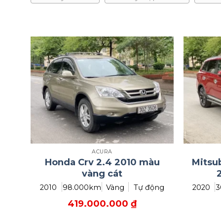
ACURA
Honda Crv 2.4 2010 màu
Mitsu
vàng cát
2010
98.000km
Vàng
Tự động
2020
3
419.000.000
₫