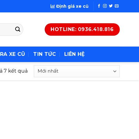
Định giá xe cũ
HOTLINE: 0936.418.816
RA XE CŨ
TIN TỨC
LIÊN HỆ
cả 7 kết quả