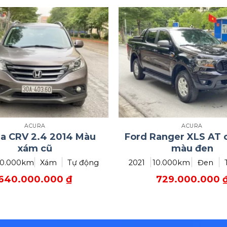
ACURA
ACURA
a CRV 2.4 2014 Màu
Ford Ranger XLS AT 
xám cũ
màu đen
0.000km
Xám
Tự động
2021
10.000km
Đen
640.000.000
₫
729.000.000