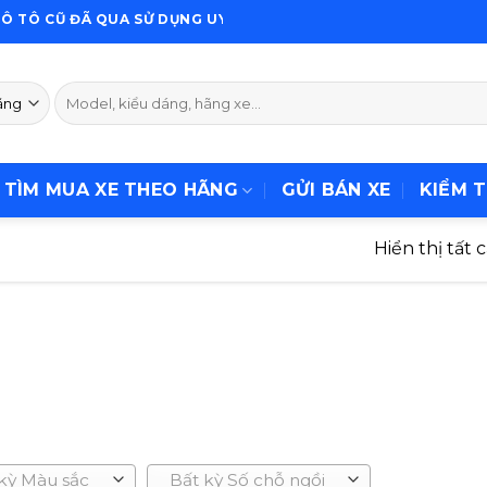
Ũ ĐÃ QUA SỬ DỤNG UY TÍN VÀ CHẤT LƯỢNG
Tìm
kiếm:
TÌM MUA XE THEO HÃNG
GỬI BÁN XE
KIỂM T
Hiển thị tất 
kỳ Màu sắc
Bất kỳ Số chỗ ngồi