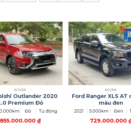
ACURA
ACURA
bishi Outlander 2020
Ford Ranger XLS AT 
2.0 Premium Đỏ
màu đen
0.000km
Đỏ
Tự động
2021
5.000km
Đen
855.000.000
₫
729.000.000