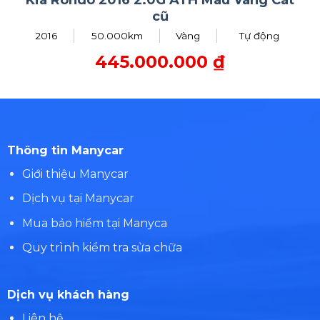
cũ
2016
50.000km
Vàng
Tự động
445.000.000
₫
Thông tin Manycar
Giới thiệu Manycar
Dịch vụ tại Manycar
Mua bảo hiểm tại Manyca
Quy trình kiểm tra sửa chữa
Dịch vụ khách hàng
Liên hệ