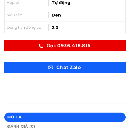
Hộp số
Tự động
Màu sắc
Đen
Dung tích động cơ
2.0
Gọi: 0936.418.816
Chat Zalo
MÔ TẢ
ĐÁNH GIÁ (0)